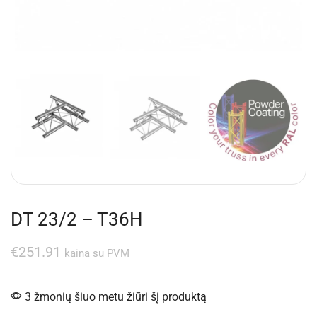
DT 23/2 – T36H
€
251.91
kaina su PVM
3 žmonių šiuo metu žiūri šį produktą