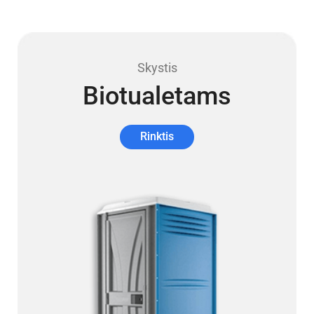
Skystis
Biotualetams
Rinktis