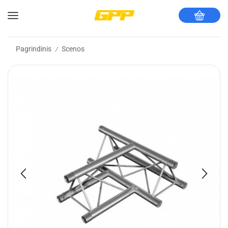
Pagrindinis
Scenos
/