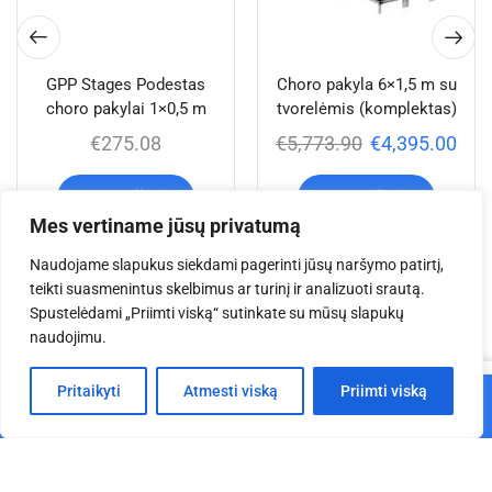
GPP Stages Podestas
Choro pakyla 6×1,5 m su
choro pakylai 1×0,5 m
tvorelėmis (komplektas)
€
275.08
€
5,773.90
€
4,395.00
Į krepšelį
Į krepšelį
Mes vertiname jūsų privatumą
Naudojame slapukus siekdami pagerinti jūsų naršymo patirtį,
teikti suasmenintus skelbimus ar turinį ir analizuoti srautą.
Jums taip pat gali
Spustelėdami „Priimti viską“ sutinkate su mūsų slapukų
naudojimu.
patikti
0
Pritaikyti
Atmesti viską
Priimti viską
Į krepšelį
Pagrindinis
Parduotuvė
Krepšelis
Paskyra