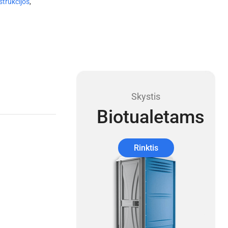
strukcijos
,
Skystis
Biotualetams
Rinktis