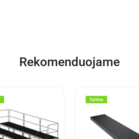
Rekomenduojame
e
Turime