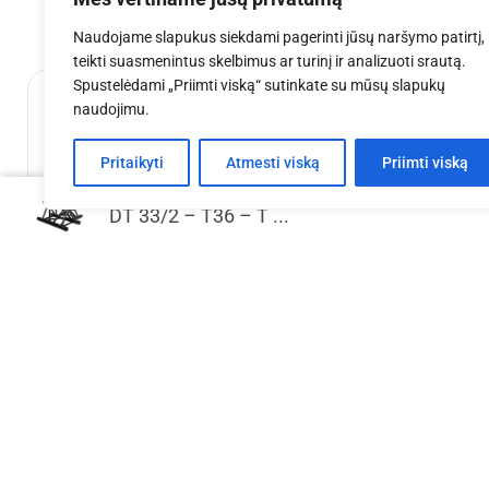
Naudojame slapukus siekdami pagerinti jūsų naršymo patirtį,
teikti suasmenintus skelbimus ar turinį ir analizuoti srautą.
Spustelėdami „Priimti viską“ sutinkate su mūsų slapukų
naudojimu.
Pritaikyti
Atmesti viską
Priimti viską
DT 33/2 – T36 – T ...
EV T 4x3x3 m aliuminio konstrukcija
EV Q 5x3x
€
3,001.13