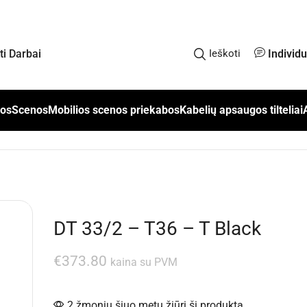
Individ
kti Darbai
Ieškoti
los
Scenos
Mobilios scenos priekabos
Kabelių apsaugos tilteliai
DT 33/2 – T36 – T Black
€
373.80
kaina su PVM
2 žmonių šiuo metu žiūri šį produktą