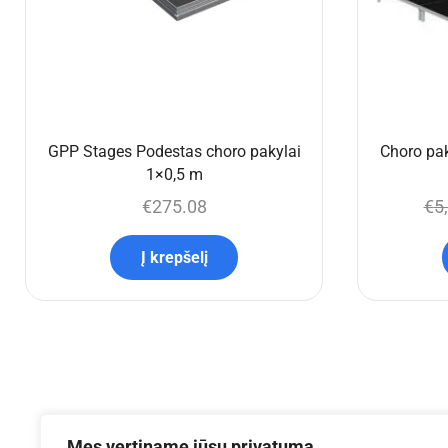
GPP Stages Podestas choro pakylai
Choro pak
1×0,5 m
€
275.08
€
5
Į krepšelį
Mes vertiname jūsų privatumą