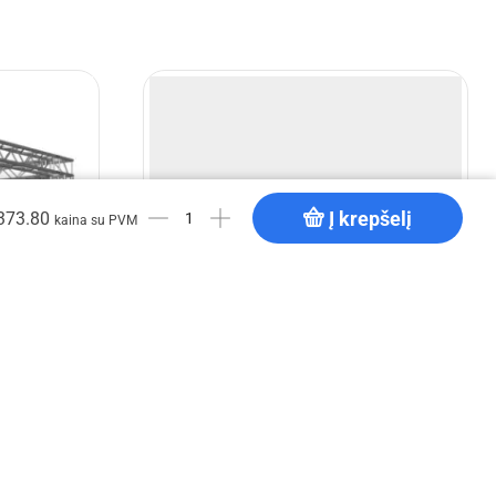
Į krepšelį
373.80
kaina su PVM
onstrukcija
EV Q 4x3x3,5 m aliuminio konstrukcija
€
3,782.46