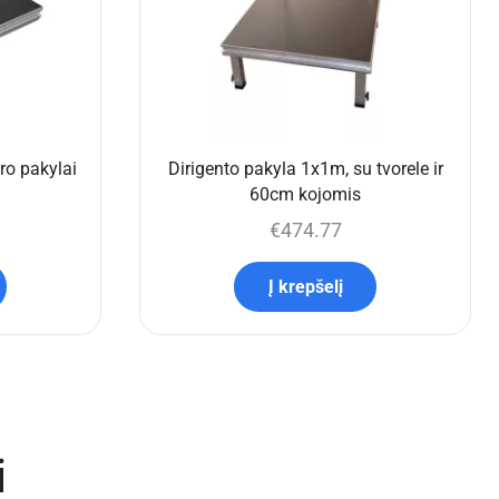
o pakylai
Dirigento pakyla 1x1m, su tvorele ir
60cm kojomis
€
474.77
Į krepšelį
i