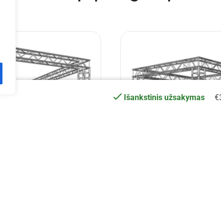
€
Išankstinis užsakymas
3 m aliuminio konstrukcija
EV Q 3x3x2,5 m aliuminio k
€
3,951.92
€
3,285.30