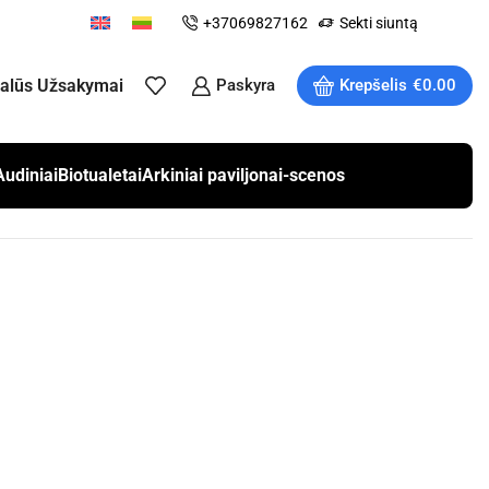
+37069827162
Sekti siuntą
ualūs Užsakymai
Paskyra
Krepšelis
€
0.00
Audiniai
Biotualetai
Arkiniai paviljonai-scenos