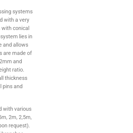
ussing systems
 with a very
 with conical
system lies in
be and allows
s are made of
f 2mm and
ight ratio.
ll thickness
l pins and
 with various
5m, 2m, 2,5m,
pon request).