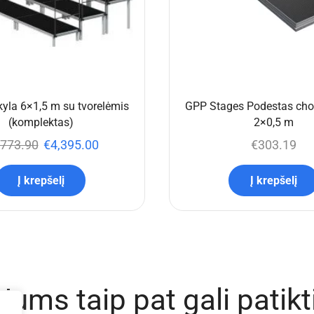
yla 6×1,5 m su tvorelėmis
GPP Stages Podestas chor
(komplektas)
2×0,5 m
,773.90
€
4,395.00
€
303.19
Į krepšelį
Į krepšelį
Jums taip pat gali patikt