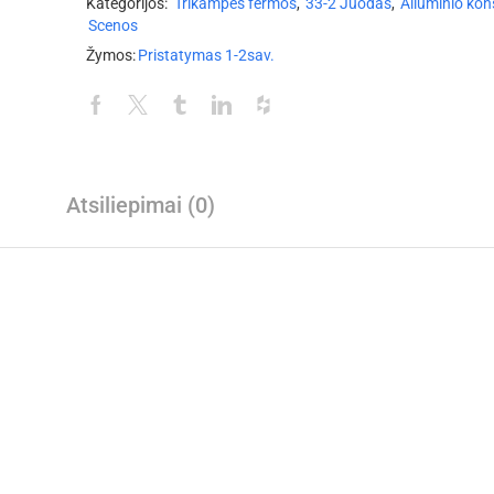
Kategorijos:
Trikampės fermos
,
33-2 Juodas
,
Aliuminio kon
Scenos
Žymos:
Pristatymas 1-2sav.
Atsiliepimai (0)