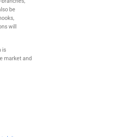
T-branches,
also be
hooks,
ns will
 is
he market and