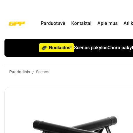
Parduotuvė
Kontaktai
Apie mus
Atli
Nuolaidos!
Scenos pakylos
Choro paky
Pagrindinis
Scenos
/