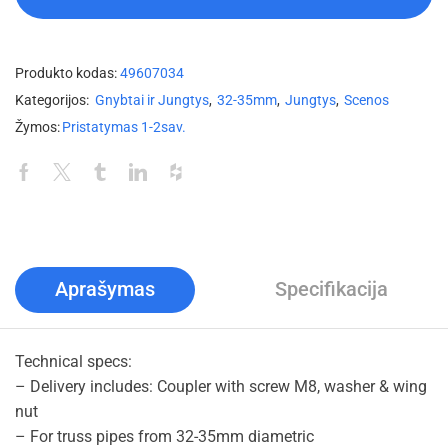
Produkto kodas:
49607034
Kategorijos:
Gnybtai ir Jungtys
,
32-35mm
,
Jungtys
,
Scenos
Žymos:
Pristatymas 1-2sav.
Aprašymas
Specifikacija
Technical specs:
– Delivery includes: Coupler with screw M8, washer & wing
nut
– For truss pipes from 32-35mm diametric