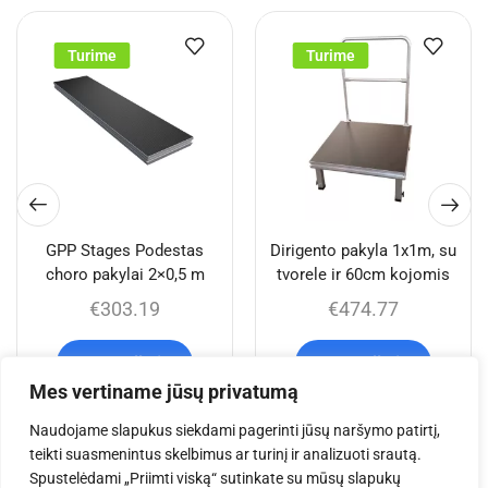
Turime
Turime
GPP Stages Podestas
Dirigento pakyla 1x1m, su
choro pakylai 2×0,5 m
tvorele ir 60cm kojomis
€
303.19
€
474.77
Į krepšelį
Į krepšelį
Mes vertiname jūsų privatumą
Naudojame slapukus siekdami pagerinti jūsų naršymo patirtį,
teikti suasmenintus skelbimus ar turinį ir analizuoti srautą.
Jums taip pat gali
Spustelėdami „Priimti viską“ sutinkate su mūsų slapukų