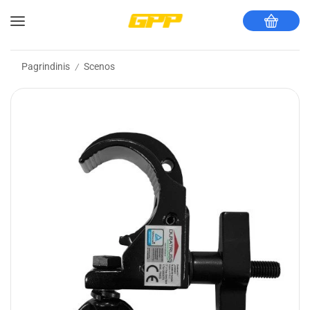
Pagrindinis
Scenos
/