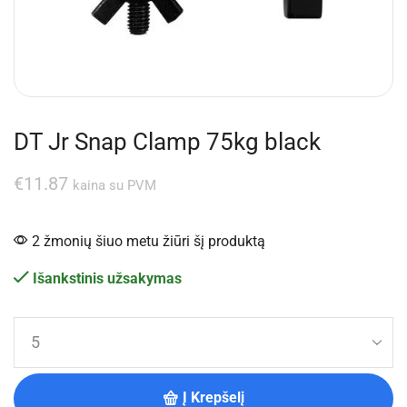
DT Jr Snap Clamp 75kg black
€
11.87
kaina su PVM
2 žmonių šiuo metu žiūri šį produktą
Išankstinis užsakymas
Į Krepšelį