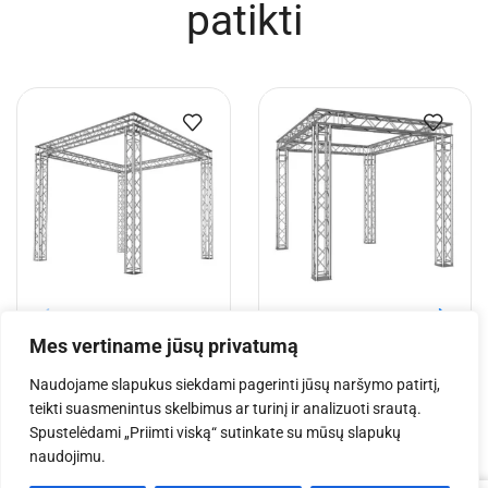
patikti
EV Q 4x4x3,5 m aliuminio
EV Q 4x3x3 m aliuminio
Mes vertiname jūsų privatumą
konstrukcija
konstrukcija
Naudojame slapukus siekdami pagerinti jūsų naršymo patirtį,
€
3,948.18
€
3,649.55
teikti suasmenintus skelbimus ar turinį ir analizuoti srautą.
Spustelėdami „Priimti viską“ sutinkate su mūsų slapukų
naudojimu.
Į krepšelį
Į krepšelį