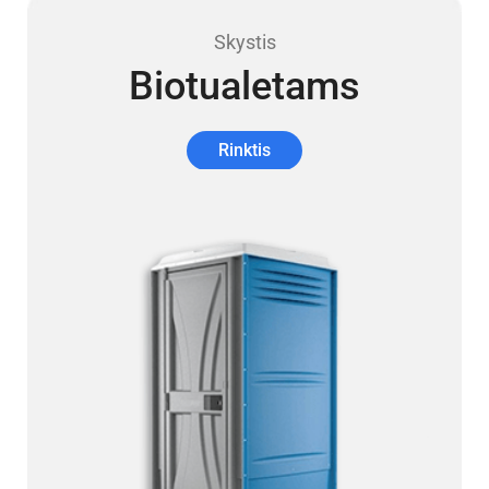
Skystis
Biotualetams
Rinktis