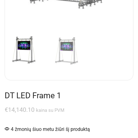
DT LED Frame 1
€
14,140.10
kaina su PVM
4 žmonių šiuo metu žiūri šį produktą