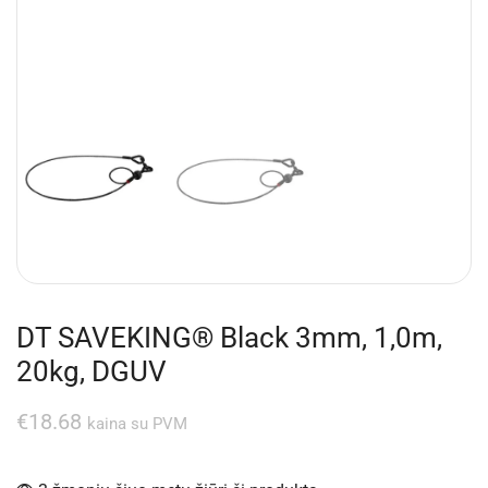
DT SAVEKING® Black 3mm, 1,0m,
20kg, DGUV
€
18.68
kaina su PVM