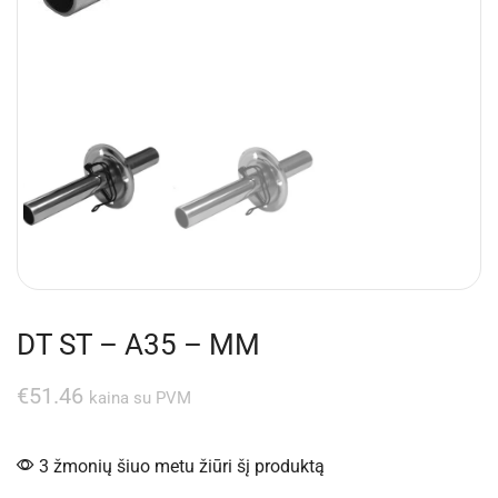
DT ST – A35 – MM
€
51.46
kaina su PVM
3 žmonių šiuo metu žiūri šį produktą