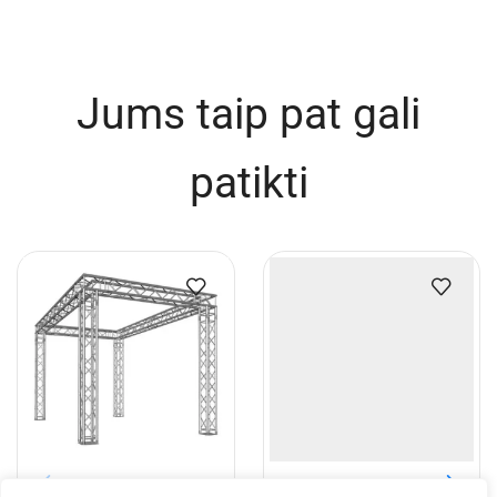
Dirigento pakyla 1x1m, su
GPP Stages Podestas
tvorele ir 40cm kojomis
choro pakylai 1×0,5 m
€
457.40
€
275.08
Į krepšelį
Į krepšelį
Jums taip pat gali
patikti