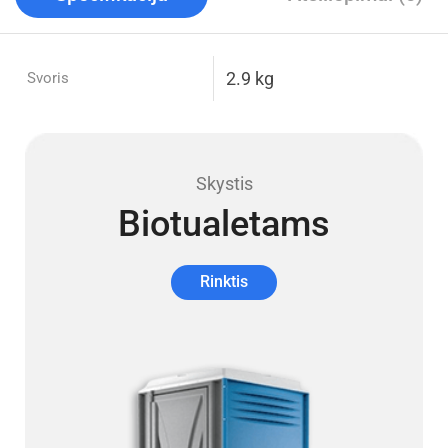
2.9 kg
Svoris
Skystis
Biotualetams
Rinktis