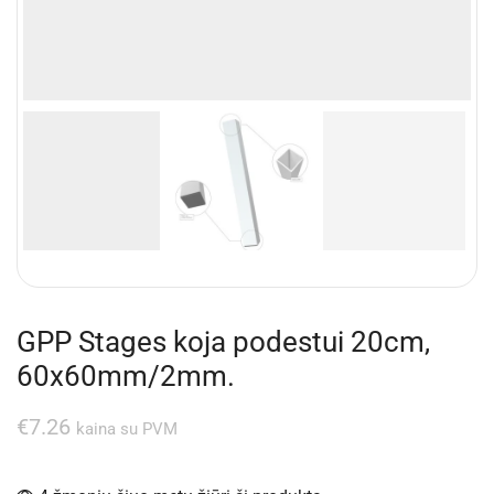
GPP Stages koja podestui 20cm,
60x60mm/2mm.
€
7.26
kaina su PVM