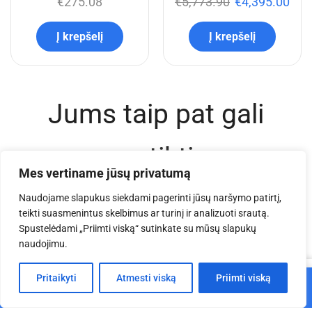
€
275.08
€
5,773.90
€
4,395.00
Į krepšelį
Į krepšelį
Jums taip pat gali
patikti
Mes vertiname jūsų privatumą
Naudojame slapukus siekdami pagerinti jūsų naršymo patirtį,
teikti suasmenintus skelbimus ar turinį ir analizuoti srautą.
Spustelėdami „Priimti viską“ sutinkate su mūsų slapukų
naudojimu.
0
Pritaikyti
Atmesti viską
Priimti viską
Į krepšelį
Pagrindinis
Parduotuvė
Krepšelis
Paskyra