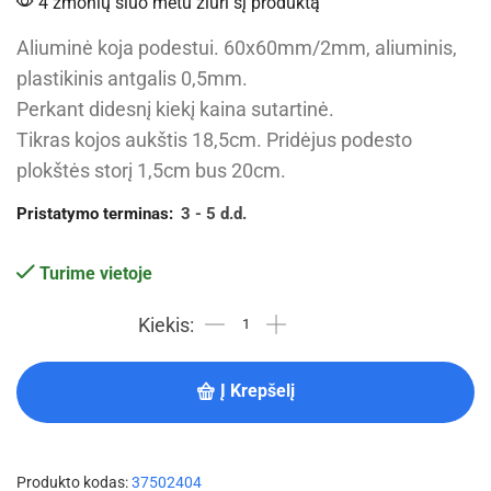
4 žmonių šiuo metu žiūri šį produktą
Aliuminė koja podestui. 60x60mm/2mm, aliuminis,
plastikinis antgalis 0,5mm.
Perkant didesnį kiekį kaina sutartinė.
Tikras kojos aukštis 18,5cm. Pridėjus podesto
plokštės storį 1,5cm bus 20cm.
Pristatymo terminas:
3 - 5 d.d.
Turime vietoje
Į Krepšelį
Produkto kodas:
37502404