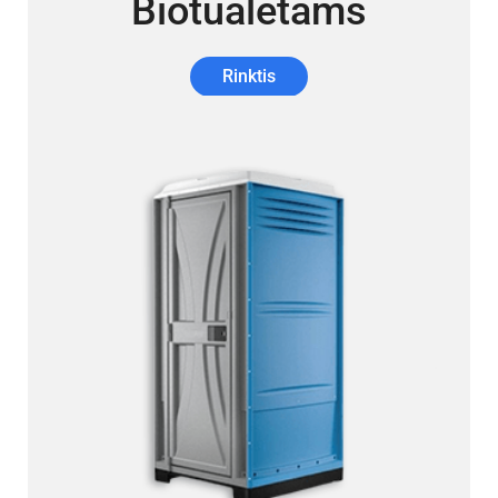
Biotualetams
Rinktis