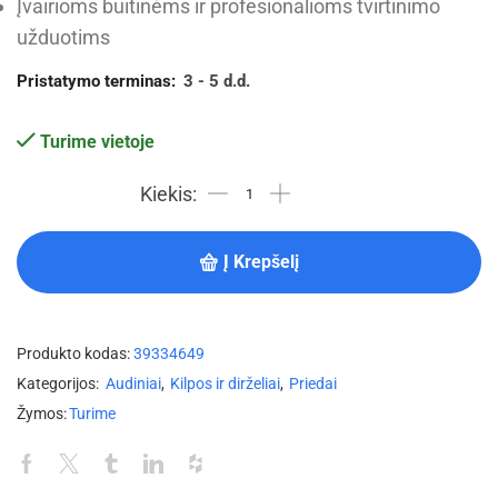
Įvairioms buitinėms ir profesionalioms tvirtinimo
užduotims
Pristatymo terminas:
3 - 5 d.d.
Turime vietoje
Į Krepšelį
Produkto kodas:
39334649
Kategorijos:
Audiniai
,
Kilpos ir dirželiai
,
Priedai
Žymos:
Turime