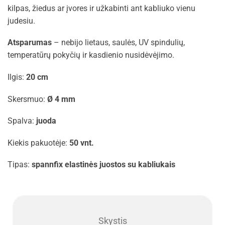
kilpas, žiedus ar įvores ir užkabinti ant kabliuko vienu
judesiu.
Atsparumas
– nebijo lietaus, saulės, UV spindulių,
temperatūrų pokyčių ir kasdienio nusidėvėjimo.
Ilgis:
20 cm
Skersmuo:
Ø 4 mm
Spalva:
juoda
Kiekis pakuotėje:
50 vnt.
Tipas:
spannfix elastinės juostos su kabliukais
Skystis