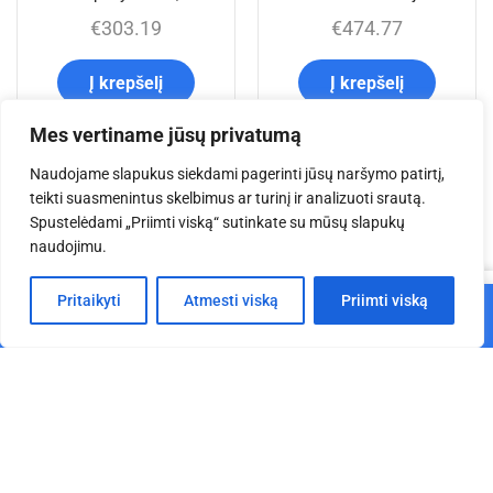
€
303.19
€
474.77
Į krepšelį
Į krepšelį
Mes vertiname jūsų privatumą
Naudojame slapukus siekdami pagerinti jūsų naršymo patirtį,
Jums taip pat gali
teikti suasmenintus skelbimus ar turinį ir analizuoti srautą.
Spustelėdami „Priimti viską“ sutinkate su mūsų slapukų
naudojimu.
patikti
0
Pritaikyti
Atmesti viską
Priimti viską
Į krepšelį
Pagrindinis
Parduotuvė
Krepšelis
Paskyra