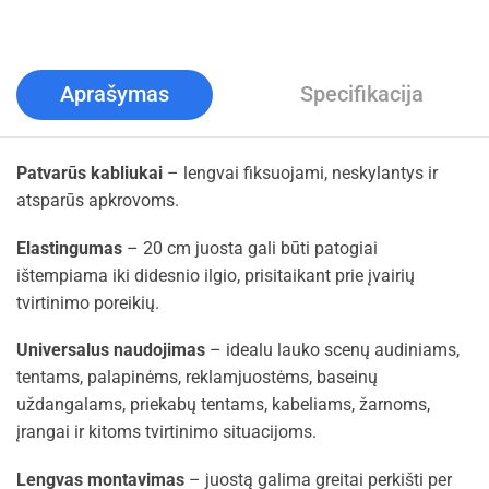
Aprašymas
Specifikacija
Patvarūs kabliukai
– lengvai fiksuojami, neskylantys ir
atsparūs apkrovoms.
Elastingumas
– 20 cm juosta gali būti patogiai
ištempiama iki didesnio ilgio, prisitaikant prie įvairių
tvirtinimo poreikių.
Universalus naudojimas
– idealu lauko scenų audiniams,
tentams, palapinėms, reklamjuostėms, baseinų
uždangalams, priekabų tentams, kabeliams, žarnoms,
įrangai ir kitoms tvirtinimo situacijoms.
Lengvas montavimas
– juostą galima greitai perkišti per