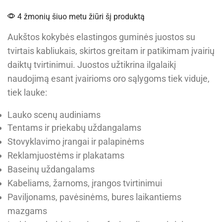
4 žmonių šiuo metu žiūri šį produktą
Aukštos kokybės elastingos guminės juostos su
tvirtais kabliukais, skirtos greitam ir patikimam įvairių
daiktų tvirtinimui. Juostos užtikrina ilgalaikį
naudojimą esant įvairioms oro sąlygoms tiek viduje,
tiek lauke:
Lauko scenų audiniams
Tentams ir priekabų uždangalams
Stovyklavimo įrangai ir palapinėms
Reklamjuostėms ir plakatams
Baseinų uždangalams
Kabeliams, žarnoms, įrangos tvirtinimui
Paviljonams, pavėsinėms, bures laikantiems
mazgams