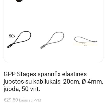
GPP Stages spannfix elastinės
juostos su kabliukais, 20cm, Ø 4mm,
juoda, 50 vnt.
€
29.50
kaina su PVM