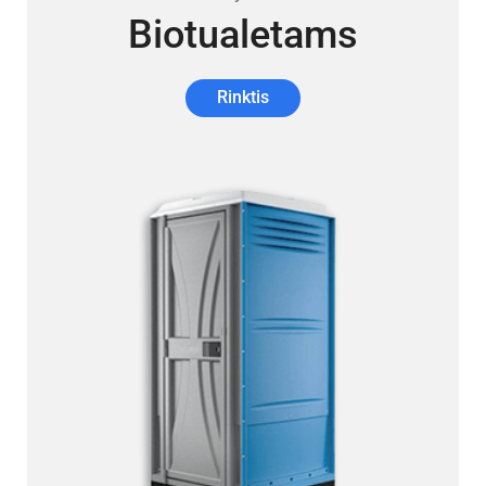
Biotualetams
Rinktis