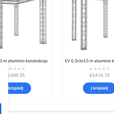
(komplektas)
2×0,5 m
,773.90
€
4,395.00
€
303.19
Į krepšelį
Į krepšelį
Jums taip pat gali patikt