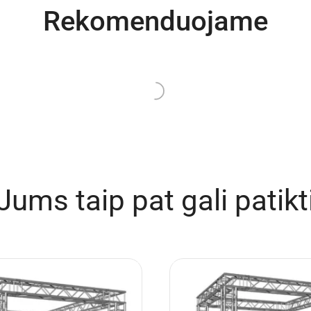
Rekomenduojame
e
Turime
yla 6×1,5 m su tvorelėmis
GPP Stages Podestas chor