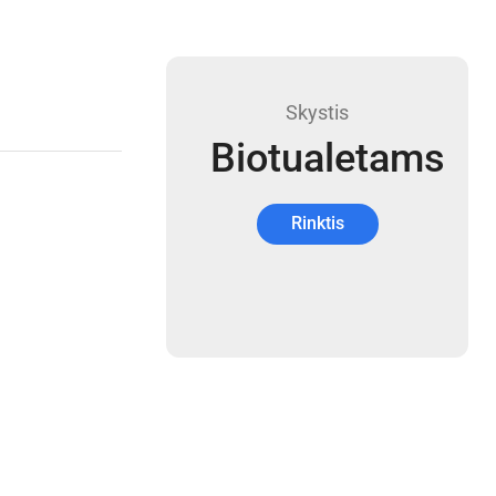
Skystis
Biotualetams
Rinktis