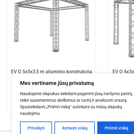
1×0,5 m
€
275.08
€
5
Į krepšelį
Mes vertiname jūsų privatumą
Naudojame slapukus siekdami pagerinti jūsų naršymo patirtį,
teikti suasmenintus skelbimus ar turinį ir analizuoti srautą.
Spustelėdami „Priimti viską“ sutinkate su mūsų slapukų
naudojimu.
Pritaikyti
Atmesti viską
Priimti viską