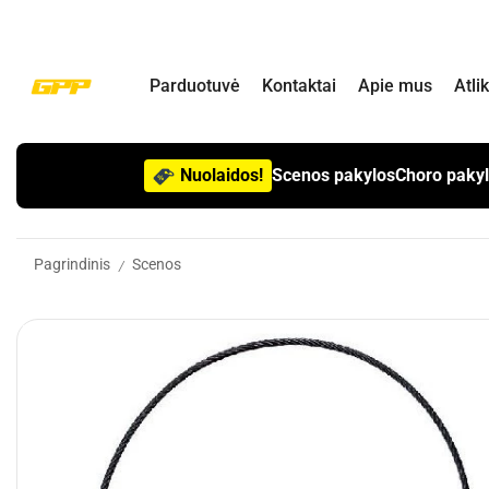
Parduotuvė
Kontaktai
Apie mus
Atli
Nuolaidos!
Scenos pakylos
Choro paky
Pagrindinis
Scenos
/