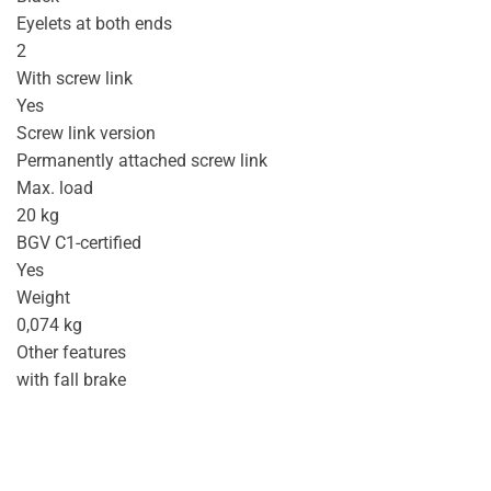
Eyelets at both ends
2
With screw link
Yes
Screw link version
Permanently attached screw link
Max. load
20 kg
BGV C1-certified
Yes
Weight
0,074 kg
Other features
with fall brake