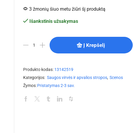
3 žmonių šiuo metu žiūri šį produktą
Išankstinis užsakymas
Į Krepšelį
Produkto kodas:
13142519
Kategorijos:
Saugos virvės ir apvalios stropos
,
Scenos
Žymos:
Pristatymas 2-3 sav.