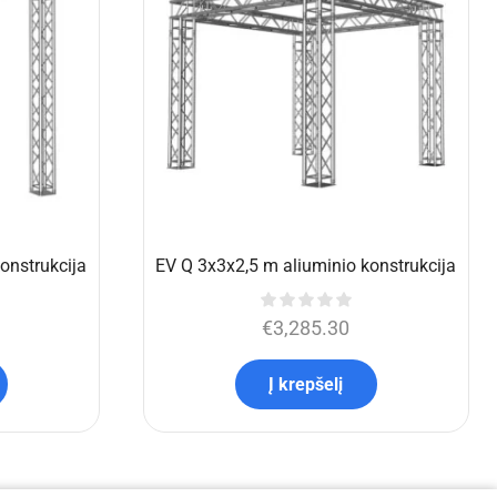
60cm kojomis
€
474.77
Į krepšelį
i