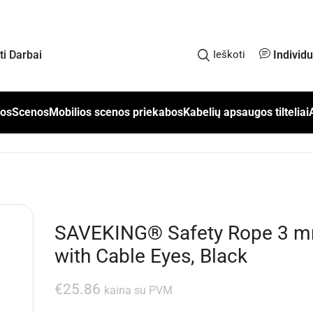
Individ
kti Darbai
Ieškoti
los
Scenos
Mobilios scenos priekabos
Kabelių apsaugos tilteliai
SAVEKING® Safety Rope 3 mm
with Cable Eyes, Black
€
25.86
kaina su PVM