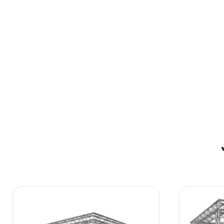
Turim
GPP Stages Podestas choro pakylai
Choro pak