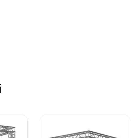
Turime
o pakylai
Dirigento pakyla 1x1m, su tvorele ir