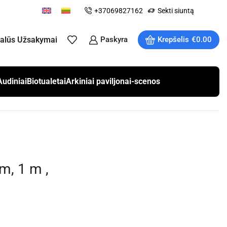
+37069827162
Sekti siuntą
ualūs Užsakymai
Paskyra
Krepšelis
€
0.00
Audiniai
Biotualetai
Arkiniai paviljonai-scenos
, 1 m ,