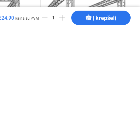
Į krepšelį
€
24.90
kaina su PVM
onstrukcija
EV Q 5x3x3 m aliuminio konstrukcija
€
3,951.92
Į krepšelį