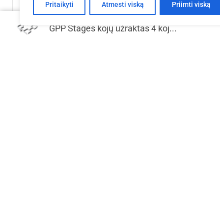
Pritaikyti
Atmesti viską
Priimti viską
GPP Stages kojų užraktas 4 koj...
EV Q 4x4x3,5 m aliuminio konstrukcija
EV Q 5x4x2
€
3,948.18
Į krepšelį