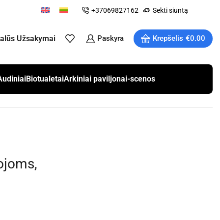
+37069827162
Sekti siuntą
ualūs Užsakymai
Paskyra
Krepšelis
€
0.00
Audiniai
Biotualetai
Arkiniai paviljonai-scenos
ojoms,