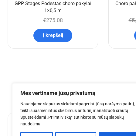
GPP Stages Podestas choro pakylai
Choro pak
1×0,5 m
€
275.08
€
5
Į krepšelį
Mes vertiname jūsų privatumą
Naudojame slapukus siekdami pagerinti jūsų naršymo patirtį,
teikti suasmenintus skelbimus ar turinį ir analizuoti srautą.
Spustelėdami „Priimti viską“ sutinkate su mūsų slapukų
naudojimu.