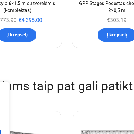
yla 6×1,5 m su tvorelėmis
GPP Stages Podestas chor
(komplektas)
2×0,5 m
,773.90
€
4,395.00
€
303.19
Į krepšelį
Į krepšelį
Jums taip pat gali patikt