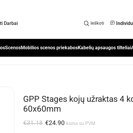
Individ
kti Darbai
Ieškoti
los
Scenos
Mobilios scenos priekabos
Kabelių apsaugos tilteliai
GPP Stages kojų užraktas 4 k
60x60mm
€
31.18
€
24.90
kaina su PVM