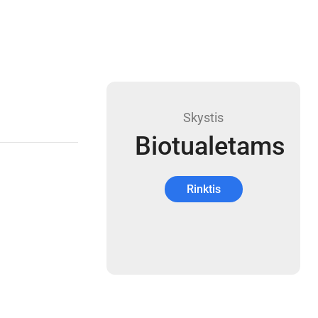
Skystis
Biotualetams
Rinktis