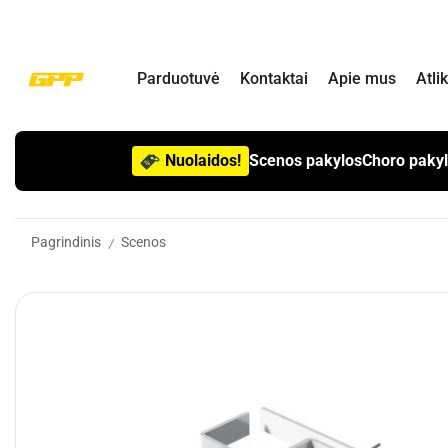
Parduotuvė
Kontaktai
Apie mus
Atli
Nuolaidos!
Scenos pakylos
Choro paky
Pagrindinis
Scenos
/