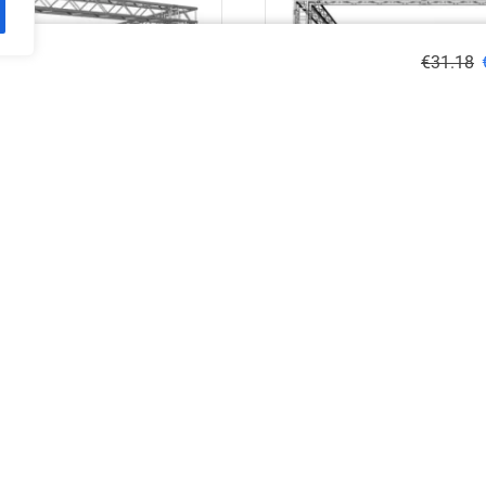
€
31.18
,5 m aliuminio konstrukcija
EV Q 5x4x3,5 m aliuminio k
€
3,919.08
€
4,250.53
Į krepšelį
Į krepšelį