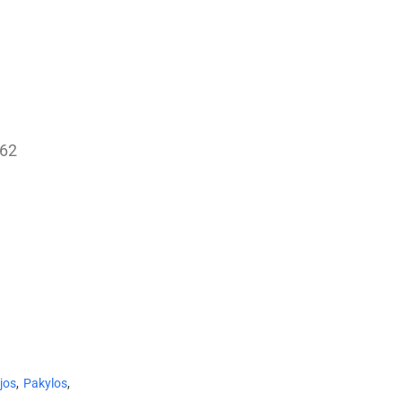
162
jos
,
Pakylos
,