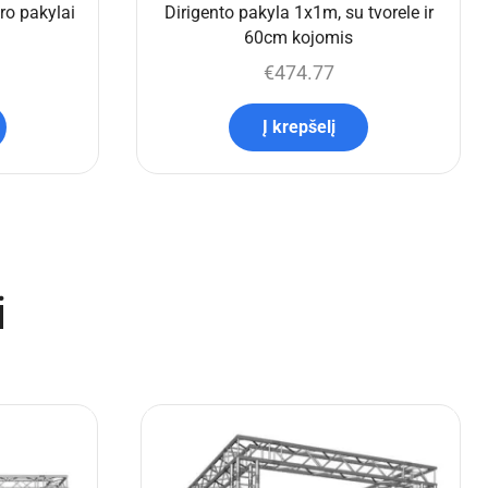
o pakylai
Dirigento pakyla 1x1m, su tvorele ir
60cm kojomis
€
474.77
Į krepšelį
i