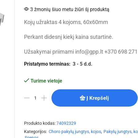
3 žmonių šiuo metu žiūri šį produktą
Kojų užraktas 4 kojoms, 60x60mm
Perkant didesnį kiekį kaina sutartinė.
Užsakymai priimami info@gpp.lt +370 698 27
Pristatymo terminas:
3 - 5 d.d.
Turime vietoje
Į Krepšelį
Produkto kodas:
74092329
Kategorijos:
Choro pakylų jungtys, kojos
,
Pakylų jungtys, ko
Scenos